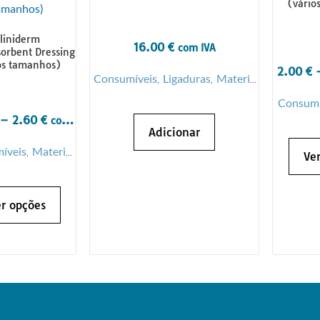
(vário
liniderm
16.00
€
com IVA
orbent Dressing
os tamanhos)
2.00
€
Consumíveis
Ligaduras
Material
,
,
Consumí
de Penso
–
2.60
€
com
d
Adicionar
IVA
íveis
Material
,
Ve
de Penso
r opções