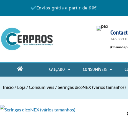
Envios grátis a partir de 99€
Contac
245 339 0
(Chamada par
CALÇADO
CONSUMÍVEIS
C
Início
Loja
Consumíveis
/
/
/ Seringas dicoNEX (vários tamanhos)