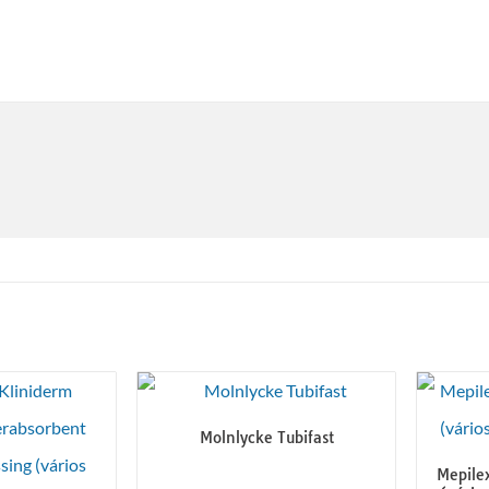
Molnlycke Tubifast
Mepilex