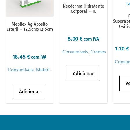
Nexderma Hidratante
Corporal – 1L
K
Superabs
Mepilex Ag Aposito
(vári
Esteril – 12,5cmx12,5cm
8.00
€
com IVA
1.20
€
Consumíveis
Cremes
,
18.45
€
com IVA
Consum
Consumíveis
Material
,
Adicionar
de Penso
Ve
Adicionar