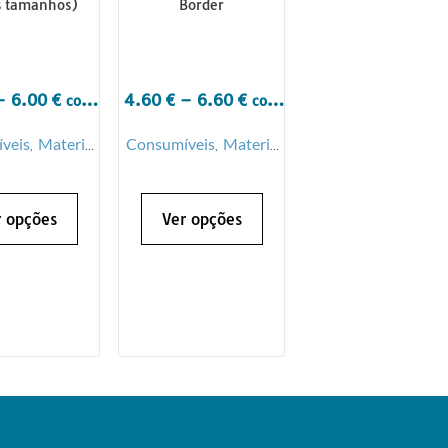
s tamanhos)
Border
–
6.00
€
4.60
€
–
6.60
€
com
com
IVA
IVA
veis
Material
Consumíveis
Material
,
,
e Penso
de Penso
r opções
Ver opções