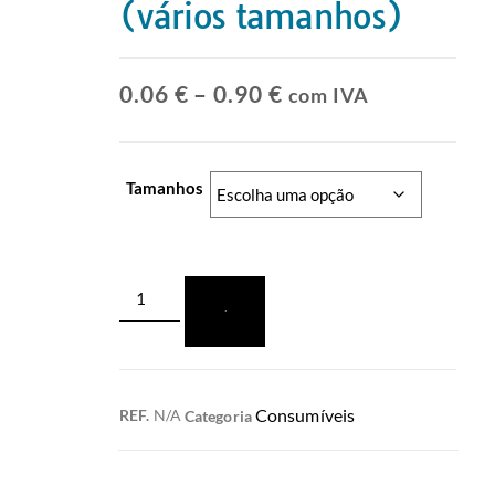
(vários tamanhos)
0.06
€
–
0.90
€
com IVA
Tamanhos
Adicionar
Consumíveis
REF.
N/A
Categoria