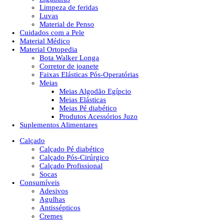
Limpeza de feridas
Luvas
Material de Penso
Cuidados com a Pele
Material Médico
Material Ortopedia
Bota Walker Longa
Corretor de joanete
Faixas Elásticas Pós-Operatórias
Meias
Meias Algodão Egípcio
Meias Elásticas
Meias Pé diabético
Produtos Acessórios Juzo
Suplementos Alimentares
Calçado
Calçado Pé diabético
Calçado Pós-Cirúrgico
Calçado Profissional
Socas
Consumíveis
Adesivos
Agulhas
Antissépticos
Cremes