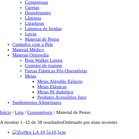
Compressas
Curetas
Desinfetantes
Lâminas
Ligaduras
Limpeza de feridas
Luvas
Material de Penso
Cuidados com a Pele
Material Médico
Material Ortopedia
Bota Walker Longa
Corretor de joanete
Faixas Elásticas Pós-Operatórias
Meias
Meias Algodão Egípcio
Meias Elásticas
Meias Pé diabético
Produtos Acessórios Juzo
Suplementos Alimentares
Início
/
Loja
/
Consumíveis
/ Material de Penso
A mostrar 1–12 de 38 resultados
Ordenado por mais recentes