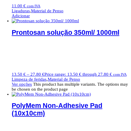
11.00
€
com IVA
Ligaduras
,
Material de Penso
Adicionar
Prontosan solução 350ml/ 1000ml
13.50
€
–
27.80
€
Price range: 13.50 € through 27.80 €
com IVA
Limpeza de feridas
,
Material de Penso
Ver opções
This product has multiple variants. The options may
be chosen on the product page
PolyMem Non-Adhesive Pad
(10x10cm)