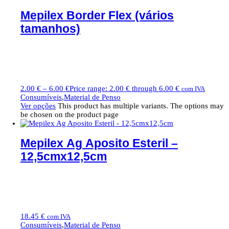
Mepilex Border Flex (vários
tamanhos)
2.00
€
–
6.00
€
Price range: 2.00 € through 6.00 €
com IVA
Consumíveis
,
Material de Penso
Ver opções
This product has multiple variants. The options may
be chosen on the product page
Mepilex Ag Aposito Esteril –
12,5cmx12,5cm
18.45
€
com IVA
Consumíveis
,
Material de Penso