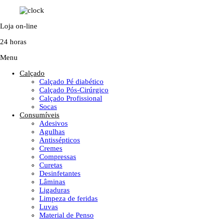
Loja on-line
24 horas
Menu
Calçado
Calçado Pé diabético
Calçado Pós-Cirúrgico
Calçado Profissional
Socas
Consumíveis
Adesivos
Agulhas
Antissépticos
Cremes
Compressas
Curetas
Desinfetantes
Lâminas
Ligaduras
Limpeza de feridas
Luvas
Material de Penso