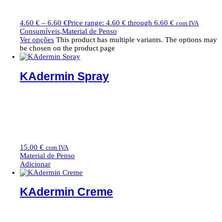
4.60
€
–
6.60
€
Price range: 4.60 € through 6.60 €
com IVA
Consumíveis
,
Material de Penso
Ver opções
This product has multiple variants. The options may
be chosen on the product page
KAdermin Spray
15.00
€
com IVA
Material de Penso
Adicionar
KAdermin Creme