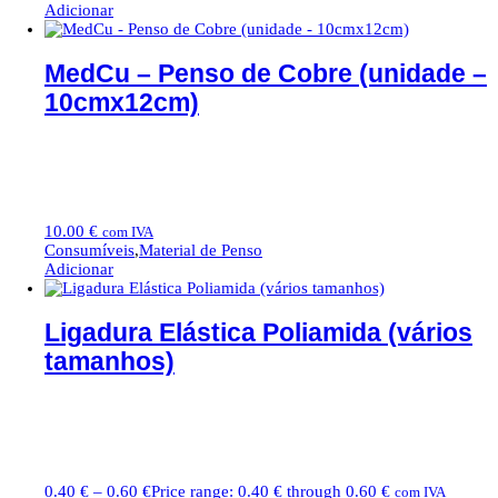
Adicionar
MedCu – Penso de Cobre (unidade –
10cmx12cm)
10.00
€
com IVA
Consumíveis
,
Material de Penso
Adicionar
Ligadura Elástica Poliamida (vários
tamanhos)
0.40
€
–
0.60
€
Price range: 0.40 € through 0.60 €
com IVA