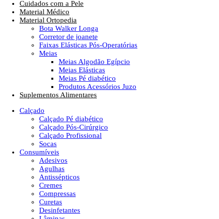
Cuidados com a Pele
Material Médico
Material Ortopedia
Bota Walker Longa
Corretor de joanete
Faixas Elásticas Pós-Operatórias
Meias
Meias Algodão Egípcio
Meias Elásticas
Meias Pé diabético
Produtos Acessórios Juzo
Suplementos Alimentares
Calçado
Calçado Pé diabético
Calçado Pós-Cirúrgico
Calçado Profissional
Socas
Consumíveis
Adesivos
Agulhas
Antissépticos
Cremes
Compressas
Curetas
Desinfetantes
Lâminas