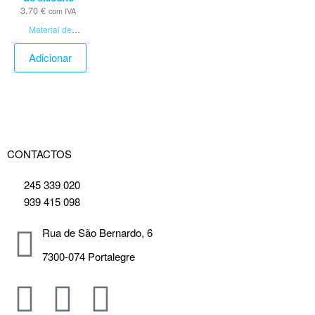
12.7cmx15cm
3.70
€
com IVA
Material de
Penso
Adicionar
CONTACTOS
245 339 020
939 415 098
Rua de São Bernardo, 6
7300-074 Portalegre