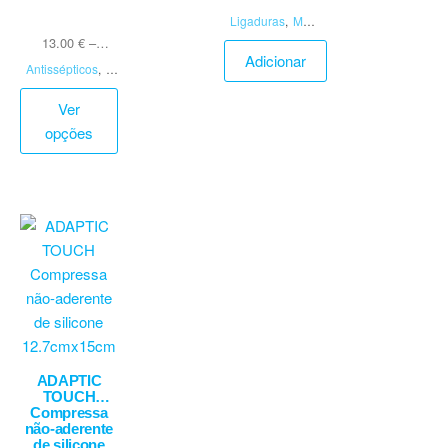
Ligaduras
,
Mate
rial de Penso
13.00
€
–
Adicionar
22.00
€
com IVA
Antissépticos
,
M
aterial de Penso
Ver
opções
ADAPTIC
TOUCH
Compressa
não-aderente
de silicone