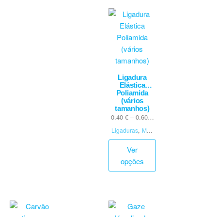
Ligadura
Elástica
Poliamida
(vários
tamanhos)
0.40
€
–
0.60
€
com IVA
Ligaduras
,
Mate
rial de Penso
Ver
opções