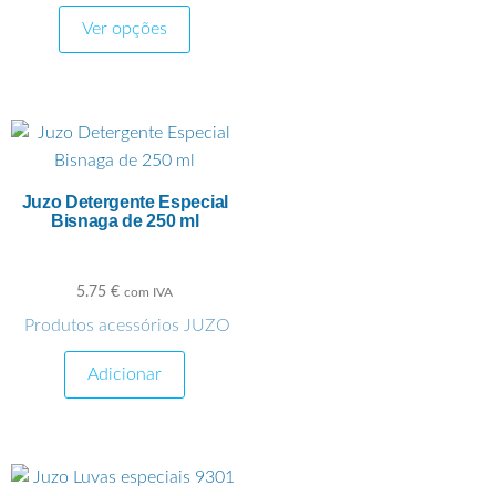
,
Ortopedia
Produtos
Ver opções
acessórios JUZO
Juzo Detergente Especial
Bisnaga de 250 ml
5.75
€
com IVA
Produtos acessórios JUZO
Adicionar