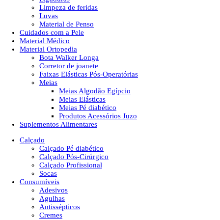
Limpeza de feridas
Luvas
Material de Penso
Cuidados com a Pele
Material Médico
Material Ortopedia
Bota Walker Longa
Corretor de joanete
Faixas Elásticas Pós-Operatórias
Meias
Meias Algodão Egípcio
Meias Elásticas
Meias Pé diabético
Produtos Acessórios Juzo
Suplementos Alimentares
Calçado
Calçado Pé diabético
Calçado Pós-Cirúrgico
Calçado Profissional
Socas
Consumíveis
Adesivos
Agulhas
Antissépticos
Cremes