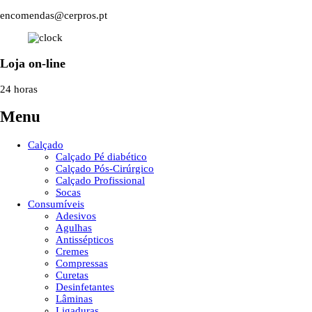
encomendas@cerpros.pt
Loja on-line
24 horas
Menu
Calçado
Calçado Pé diabético
Calçado Pós-Cirúrgico
Calçado Profissional
Socas
Consumíveis
Adesivos
Agulhas
Antissépticos
Cremes
Compressas
Curetas
Desinfetantes
Lâminas
Ligaduras