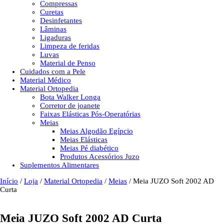
Compressas
Curetas
Desinfetantes
Lâminas
Ligaduras
Limpeza de feridas
Luvas
Material de Penso
Cuidados com a Pele
Material Médico
Material Ortopedia
Bota Walker Longa
Corretor de joanete
Faixas Elásticas Pós-Operatórias
Meias
Meias Algodão Egípcio
Meias Elásticas
Meias Pé diabético
Produtos Acessórios Juzo
Suplementos Alimentares
Início
/
Loja
/
Material Ortopedia
/
Meias
/ Meia JUZO Soft 2002 AD
Curta
Meia JUZO Soft 2002 AD Curta