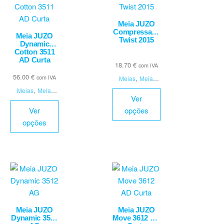
Meia JUZO
Compressana
Meia JUZO
Twist 2015
Dynamic
Cotton 3511
AD Curta
18.70
€
com IVA
56.00
€
com IVA
Meias
,
Meias
Elásticas
Meias
,
Meias
Ver
Elásticas
Ver
opções
opções
Meia JUZO
Meia JUZO
Dynamic 3512
Move 3612 AD