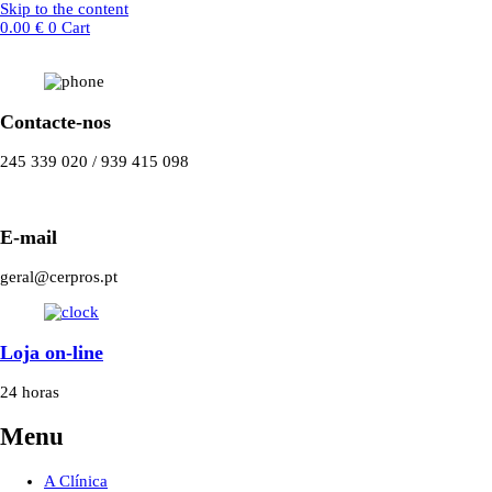
Skip to the content
0.00
€
0
Cart
Contacte-nos
245 339 020 / 939 415 098
E-mail
geral@cerpros.pt
Loja on-line
24 horas
Menu
A Clínica