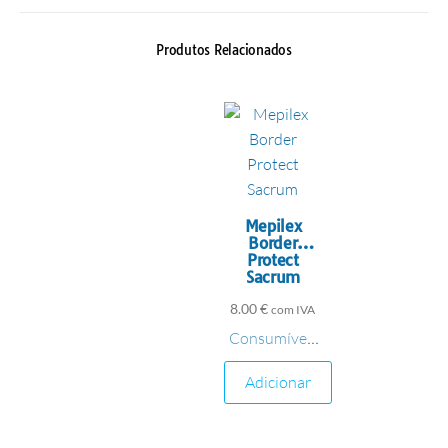
Produtos Relacionados
Mepilex
Border
Protect
Sacrum
8.00
€
com IVA
Consumíveis
,
Material de
Adicionar
Penso