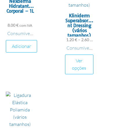
Nexderma
Hidratante
Corporal – 1L
Kliniderm
Superabsorbe
8.00
€
nt Dressing
com IVA
(vários
Consumíveis
,
tamanhos)
1.20
€
–
2.60
€
Cremes
Adicionar
com IVA
Consumíveis
,
Material de
Ver
Penso
opções