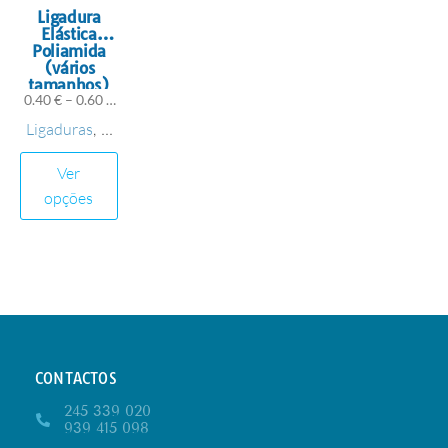
Ligadura
Elástica
Poliamida
(vários
tamanhos)
0.40
€
–
0.60
€
com IVA
Ligaduras
M
,
aterial de
Ver
Penso
opções
CONTACTOS
245 339 020
939 415 098