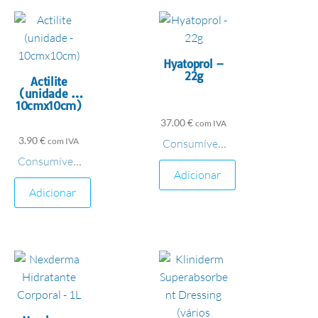
Hyatoprol –
22g
Actilite
(unidade –
10cmx10cm)
37.00
€
com IVA
3.90
€
Consumíveis
com IVA
,
Consumíveis
Material de
,
Adicionar
Material de
Penso
Adicionar
Penso