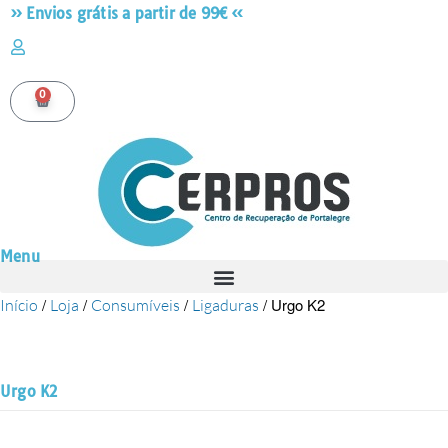
» Envios grátis a partir de 99€ «
0
Menu
/
/
/
/ Urgo K2
Início
Loja
Consumíveis
Ligaduras
Urgo K2