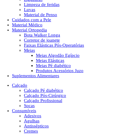
Limpeza de feridas
Luvas
Material de Penso
Cuidados com a Pele
Material Médico
Material Ortopedia
Bota Walker Longa
Corretor de joanete
Faixas Elásticas Pós-Operatórias
Meias
Meias Algodão Egípcio
Meias Elásticas
Meias Pé diabético
Produtos Acessórios Juzo
Suplementos Alimentares
Calçado
Calçado Pé diabético
Calçado Pós-Cirúrgico
Calçado Profissional
Socas
Consumíveis
Adesivos
Agulhas
Antissépticos
Cremes