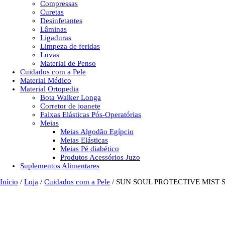
Compressas
Curetas
Desinfetantes
Lâminas
Ligaduras
Limpeza de feridas
Luvas
Material de Penso
Cuidados com a Pele
Material Médico
Material Ortopedia
Bota Walker Longa
Corretor de joanete
Faixas Elásticas Pós-Operatórias
Meias
Meias Algodão Egípcio
Meias Elásticas
Meias Pé diabético
Produtos Acessórios Juzo
Suplementos Alimentares
Início
/
Loja
/
Cuidados com a Pele
/ SUN SOUL PROTECTIVE MIST S