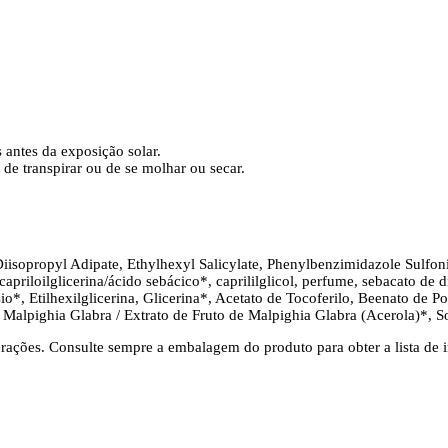
 antes da exposição solar.
de transpirar ou de se molhar ou secar.
isopropyl Adipate, Ethylhexyl Salicylate, Phenylbenzimidazole Sulfon
apriloilglicerina/ácido sebácico*, caprililglicol, perfume, sebacato de di
io*, Etilhexilglicerina, Glicerina*, Acetato de Tocoferilo, Beenato de Po
e Malpighia Glabra / Extrato de Fruto de Malpighia Glabra (Acerola)*, S
erações. Consulte sempre a embalagem do produto para obter a lista de i