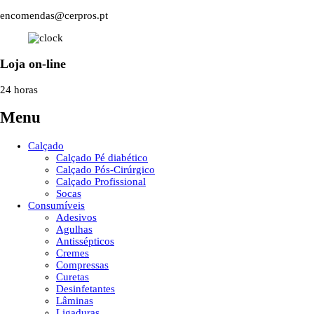
encomendas@cerpros.pt
Loja on-line
24 horas
Menu
Calçado
Calçado Pé diabético
Calçado Pós-Cirúrgico
Calçado Profissional
Socas
Consumíveis
Adesivos
Agulhas
Antissépticos
Cremes
Compressas
Curetas
Desinfetantes
Lâminas
Ligaduras