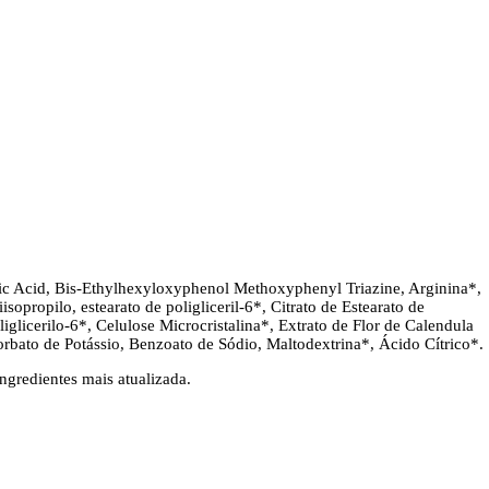
ic Acid, Bis-Ethylhexyloxyphenol Methoxyphenyl Triazine, Arginina*,
isopropilo, estearato de poligliceril-6*, Citrato de Estearato de
liglicerilo-6*, Celulose Microcristalina*, Extrato de Flor de Calendula
orbato de Potássio, Benzoato de Sódio, Maltodextrina*, Ácido Cítrico*.
ngredientes mais atualizada.