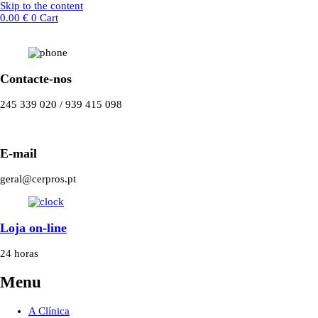
Skip to the content
0.00
€
0
Cart
Contacte-nos
245 339 020 / 939 415 098
E-mail
geral@cerpros.pt
Loja on-line
24 horas
Menu
A Clínica