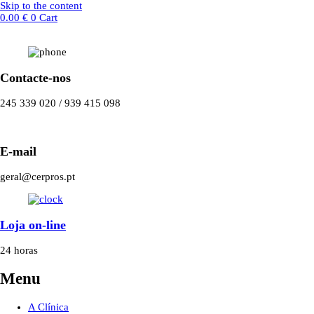
Skip to the content
0.00
€
0
Cart
Contacte-nos
245 339 020 / 939 415 098
E-mail
geral@cerpros.pt
Loja on-line
24 horas
Menu
A Clínica